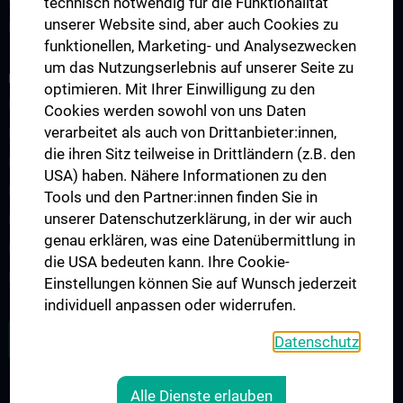
technisch notwendig für die Funktionalität
unserer Website sind, aber auch Cookies zu
Diagnostisches Archiv
funktionellen, Marketing- und Analysezwecken
um das Nutzungserlebnis auf unserer Seite zu
FORSCHUNG
optimieren. Mit Ihrer Einwilligung zu den
Biobank
Cookies werden sowohl von uns Daten
verarbeitet als auch von Drittanbieter:innen,
Publikationen
die ihren Sitz teilweise in Drittländern (z.B. den
Digitale Pathologie
USA) haben. Nähere Informationen zu den
Epigenetics and Tumor Biology
Tools und den Partner:innen finden Sie in
unserer Datenschutzerklärung, in der wir auch
Experimental Pathology
genau erklären, was eine Datenübermittlung in
Molecular Tumor Pathology
die USA bedeuten kann. Ihre Cookie-
Nierenpathologie und Immunpathologie
Einstellungen können Sie auf Wunsch jederzeit
individuell anpassen oder widerrufen.
ZU DEN OFFENEN STELLEN
Datenschutz
Alle Dienste erlauben