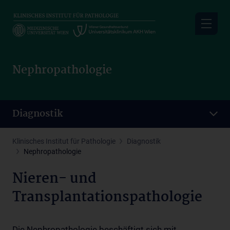
Skip
to
main
content
Nephropathologie
Diagnostik
Klinisches Institut für Pathologie
Diagnostik
Nephropathologie
Nieren- und
Transplantationspathologie
Die Nephropathologie beschäftigt sich mit