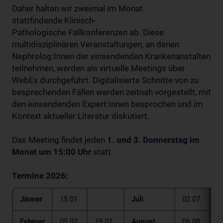
Daher halten wir zweimal im Monat
stattfindende Klinisch-
Pathologische Fallkonferenzen ab. Diese
multidisziplinären Veranstaltungen, an denen
Nephrolog:Innen der einsendenden Krankenanstalten
teilnehmen, werden als virtuelle Meetings über
WebEx durchgeführt. Digitalisierte Schnitte von zu
besprechenden Fällen werden zeitnah vorgestellt, mit
den einsendenden Expert:Innen besprochen und im
Kontext aktueller Literatur diskutiert.
Das Meeting findet jeden
1. und 3. Donnerstag im
Monat um 15:00 Uhr
statt.
Termine 2026:
Jänner
15.01.
Juli
02.07.
1
Februar
05.02.
19.02.
August
06.08.
2