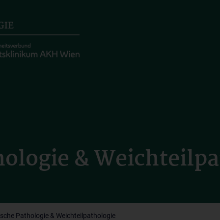
hologie & Weichteilp
ische Pathologie & Weichteilpathologie