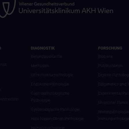
D
DIAGNOSTIK
FORSCHUNG
Befundauskünfte
Biobank
riat
Methoden
Publikationen
Ultrastrukturpathologie
Digitale Patholog
Endokrine Pathologie
Epigenetics and 
n
Gastroenterologische
Experimental Pa
anmedizin
Pathologie
Molecular Tumor
Gynäkologische Pathologie
Nierenpathologie
Hals-Nasen-Ohren Pathologie
Immunpathologi
Hämatopathologie