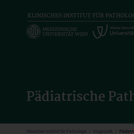
Skip
to
main
content
Pädiatrische Pat
Klinisches Institut für Pathologie
Diagnostik
Pädiatr