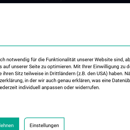
Kardiovaskuläre Pathologie
Mammapathologie
studien
Molekulare Pathologie
Nephropathologie
nd Research
Orthopädische Pathologie und
Orale Pathologie
h notwendig für die Funktionalität unserer Website sind, ab
Pädiatrische Pathologie &
uf unserer Seite zu optimieren. Mit Ihrer Einwilligung zu
Weichteilpathologie
ie ihren Sitz teilweise in Drittländern (z.B. den USA) haben.
Prä- und Perinatale Pathologie
zerklärung, in der wir auch genau erklären, was eine Datenü
derzeit individuell anpassen oder widerrufen.
Pulmologische Pathologie
Urologische Pathologie
Diagnostisches Archiv
blehnen
Einstellungen