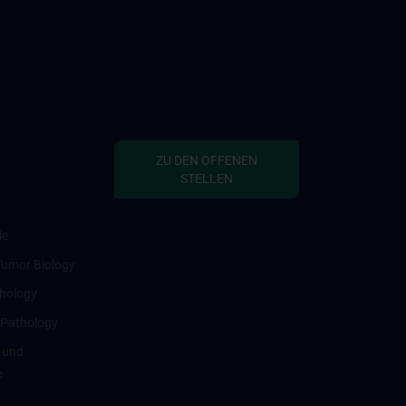
ZU DEN OFFENEN
STELLEN
ie
Tumor Biology
thology
 Pathology
 und
e