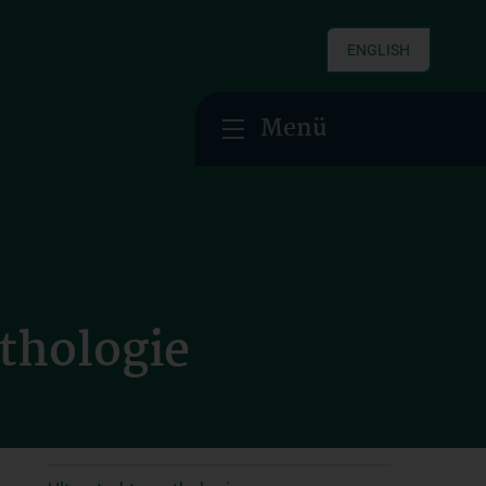
ENGLISH
Menü
athologie
Diagnostik
Befundauskünfte
Methoden