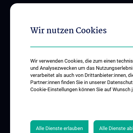
Famulaturen
Tutor:innen
Diplom- und Master
Wir nutzen Cookies
PhD-Programme
Observer, Clinical a
Fellow
Stellenangebote
Wir verwenden Cookies, die zum einen technisc
und Analysezwecken um das Nutzungserlebnis a
verarbeitet als auch von Drittanbieter:innen, d
Partner:innen finden Sie in unserer Datenschut
Cookie-Einstellungen können Sie auf Wunsch je
Alle Dienste erlauben
Alle Dienste a