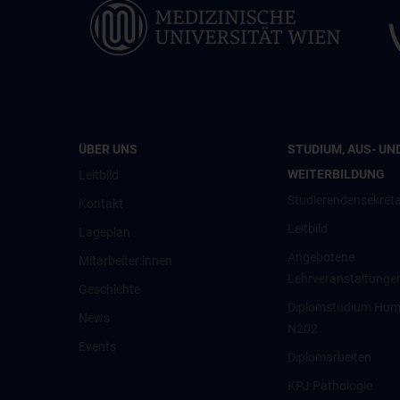
ÜBER UNS
STUDIUM, AUS- UN
WEITERBILDUNG
Leitbild
Studierendensekreta
Kontakt
Leitbild
Lageplan
Angebotene
Mitarbeiter:innen
Lehrveranstaltunge
Geschichte
Diplomstudium Hum
News
N202
Events
Diplomarbeiten
KPJ Pathologie