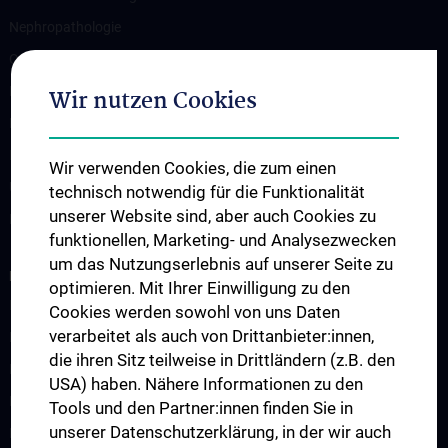
Nephropathologie
Orthopädische Pathologie und Orale Pathologie
Pädiatrische Pathologie & Weichteilpathologie
Wir nutzen Cookies
Prä- und Perinatale Pathologie
Pulmologische Pathologie
Wir verwenden Cookies, die zum einen
Urologische Pathologie
technisch notwendig für die Funktionalität
unserer Website sind, aber auch Cookies zu
Diagnostisches Archiv
funktionellen, Marketing- und Analysezwecken
um das Nutzungserlebnis auf unserer Seite zu
RESEARCH
optimieren. Mit Ihrer Einwilligung zu den
Biobank
Cookies werden sowohl von uns Daten
verarbeitet als auch von Drittanbieter:innen,
Publikationen
die ihren Sitz teilweise in Drittländern (z.B. den
Digitale Pathologie
USA) haben. Nähere Informationen zu den
Epigenetics and Tumor Biology
Tools und den Partner:innen finden Sie in
unserer Datenschutzerklärung, in der wir auch
Experimental Pathology