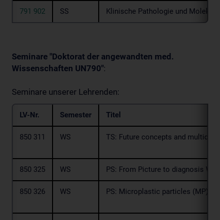
791 902
SS
Klinische Pathologie und Molekular
Seminare "Doktorat der angewandten med.
Wissenschaften UN790"
:
Seminare unserer Lehrenden:
LV-Nr.
Semester
Titel
850 311
WS
TS: Future concepts and multidisci
850 325
WS
PS: From Picture to diagnosis WS
850 326
WS
PS: Microplastic particles (MP) a