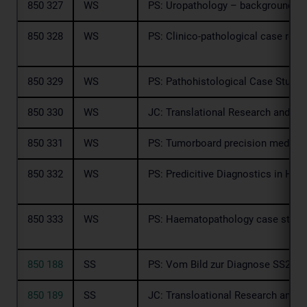
850 327
WS
PS: Uropathology – background an
850 328
WS
PS: Clinico-pathological case rev
850 329
WS
PS: Pathohistological Case Study
850 330
WS
JC: Translational Research and T
850 331
WS
PS: Tumorboard precision medici
850 332
WS
PS: Predicitive Diagnostics in Hi
850 333
WS
PS: Haematopathology case studie
850 188
SS
PS: Vom Bild zur Diagnose SS26
850 189
SS
JC: Transloational Research and 