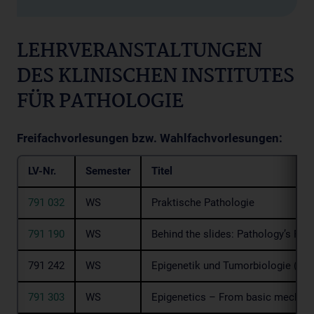
LEHRVERANSTALTUNGEN
DES KLINISCHEN INSTITUTES
FÜR PATHOLOGIE
Freifachvorlesungen bzw. Wahlfachvorlesungen:
LV-Nr.
Semester
Titel
791 032
WS
Praktische Pathologie
791 190
WS
Behind the slides: Pathology’s Rol
791 242
WS
Epigenetik und Tumorbiologie (Prak
791 303
WS
Epigenetics – From basic mechani