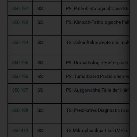
850 192
SS
PS: Pathohistological Case Study
850 193
SS
PS: Klinisch-Pathologische Fallb
850 194
SS
TS: Zukunftskonzepte und multidis
850 195
SS
PS: Uropathologie Hintergrund und
850 196
SS
PS: Tumorboard Präzisionsmedizi
850 197
SS
PS: Ausgewählte Fälle der Hämatop
850 198
SS
TS: Predikative Diagnostic in der 
850 413
SS
TS Mikroplastikpartikel (MP) und