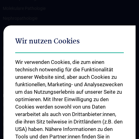
Molekulare Pathologie
Nephropathologie
Orthopädische Pathologie und Orale Pathologie
Pädiatrische Pathologie & Weichteilpathologie
Wir nutzen Cookies
Prä- und Perinatale Pathologie
Pulmologische Pathologie
Wir verwenden Cookies, die zum einen
Urologische Pathologie
technisch notwendig für die Funktionalität
unserer Website sind, aber auch Cookies zu
Diagnostisches Archiv
funktionellen, Marketing- und Analysezwecken
um das Nutzungserlebnis auf unserer Seite zu
RESEARCH
optimieren. Mit Ihrer Einwilligung zu den
Biobank
Cookies werden sowohl von uns Daten
verarbeitet als auch von Drittanbieter:innen,
Publikationen
die ihren Sitz teilweise in Drittländern (z.B. den
Digitale Pathologie
USA) haben. Nähere Informationen zu den
Epigenetics and Tumor Biology
Tools und den Partner:innen finden Sie in