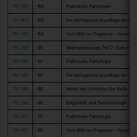
791 301
WS
Praktische Pathologie
791 800
WS
Die biologische Grundlage der Glo
791 901
WS
Vom Bild zur Diagnose – histolog
791 003
SS
Makropathologie,Teil 2: Vom Erke
791 033
SS
Praktische Pathologie
791 102
SS
Die biologische Grundlage der Glom
791 190
SS
Hinter den Schnitten:Die Rolle de
791 242
SS
Epigenetik und Tumorbiologie
791 301
SS
Praktische Pathologie
791 901
SS
Vom Bild zur Diagnose – histologi