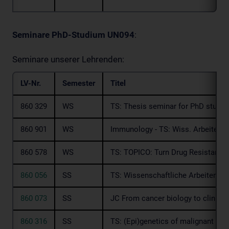
Seminare PhD-Studium UN094
:
Seminare unserer Lehrenden:
LV-Nr.
Semester
Titel
860 329
WS
TS: Thesis seminar for PhD studen
860 901
WS
Immunology - TS: Wiss. Arbeiten 
860 578
WS
TS: TOPICO: Turn Drug Resistance 
860 056
SS
TS: Wissenschaftliche Arbeiten d
860 073
SS
JC From cancer biology to clinical
860 316
SS
TS: (Epi)genetics of malignant di